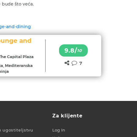
 bude što veća.
nge-and-dining
ounge and
9.8/
10
The Capital Plaza
7
ja, Mediteranska
hinja
Za klijente
u ugostiteljstvu
Log In