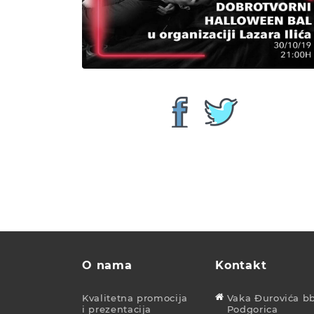
O nama
Kontakt
Kvalitetna promocija
Vaka Đurovića bb
i prezentacija
Podgorica