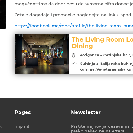
mogućnostima da doprinesu da sumarna cifra donacije
Ostale događaje i promocije pogledajte na linku ispod
https://foodbook.me/mne/profile/the-living-room-lou
The Living Room L
Dining
Podgorica ● Cetinjska br.7, 
Kuhinja ● Italijanska kuhin
kuhinja, Vegetarijanska ku
Pages
Newsletter
,
Imprint
Pratite najnovija dešavanja 
preko našeg newslettera.