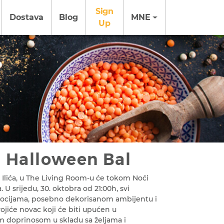
Sign
Dostava
Blog
MNE
Up
 Halloween Bal
 Ilića, u The Living Room-u će tokom Noći
U srijedu, 30. oktobra od 21:00h, svi
omocijama, posebno dekorisanom ambijentu i
jiće novac koji će biti upućen u
m doprinosom u skladu sa željama i