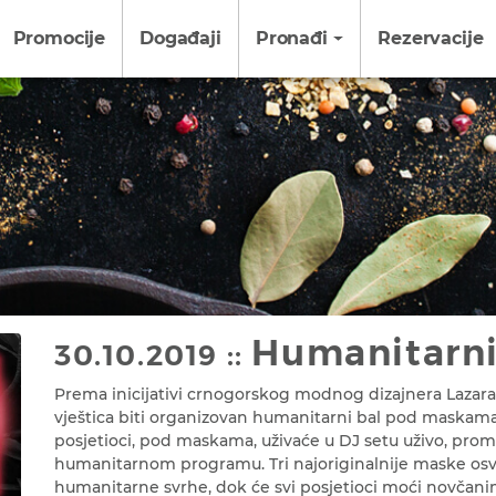
Promocije
Događaji
Pronađi
Rezervacije
Humanitarni
30.10.2019 ::
Prema inicijativi crnogorskog modnog dizajnera Lazara
vještica biti organizovan humanitarni bal pod maskama. 
posjetioci, pod maskama, uživaće u DJ setu uživo, pr
humanitarnom programu. Tri najoriginalnije maske osvo
humanitarne svrhe, dok će svi posjetioci moći novčani