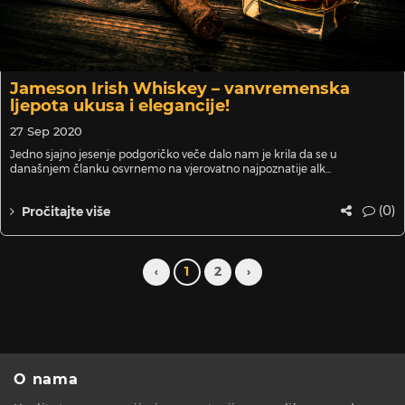
Jameson Irish Whiskey – vanvremenska
ljepota ukusa i elegancije!
27 Sep 2020
Jedno sjajno jesenje podgoričko veče dalo nam je krila da se u
današnjem članku osvrnemo na vjerovatno najpoznatije alk...
(0)
Pročitajte više
‹
1
2
›
O nama