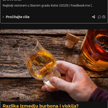
Najbolji restorani u Starom gradu Kotor (2025) | Foodbook.me {...
(1)
Pročitajte više
Razlika izmedju burbona i viskija?