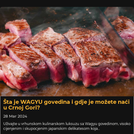
Šta je WAGYU govedina i gdje je možete naći
u Crnoj Gori?
28 Mar 2024
Uživajte u vrhunskom kulinarskom luksuzu sa Wagyu govedinom, visoko
cijenjenim i skupocjenim japanskim delikatesom koja...