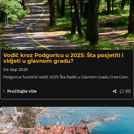
Vodič kroz Podgoricu u 2025: Šta posjetiti i
vidjeti u glavnom gradu?
04 Sep 2025
Podgorica Turistički Vodič 2025: Šta Raditi u Glavnom Gradu Crne Gore...
(0)
Pročitajte više