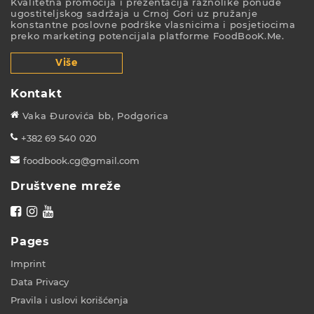
Kvalitetna promocija i prezentacija raznolike ponude
ugostiteljskog sadržaja u Crnoj Gori uz pružanje
konstantne poslovne podrške vlasnicima i posjetiocima
preko marketing potencijala platforme FoodBooK.Me.
Više
Kontakt
Vaka Đurovića bb, Podgorica
+382 69 540 020
foodbook.cg@gmail.com
Društvene mreže
Pages
Imprint
Data Privacy
Pravila i uslovi korišćenja