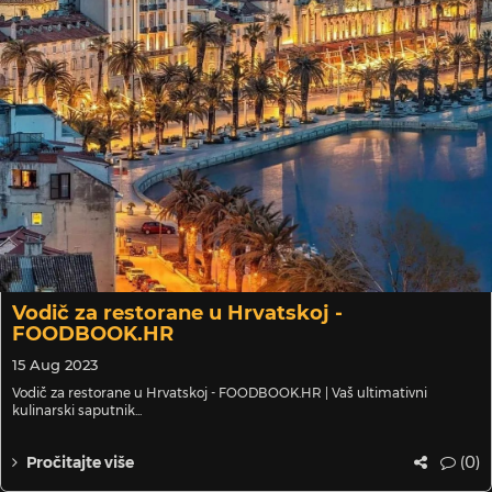
Vodič za restorane u Hrvatskoj -
FOODBOOK.HR
15 Aug 2023
Vodič za restorane u Hrvatskoj - FOODBOOK.HR | Vaš ultimativni
kulinarski saputnik...
(0)
Pročitajte više