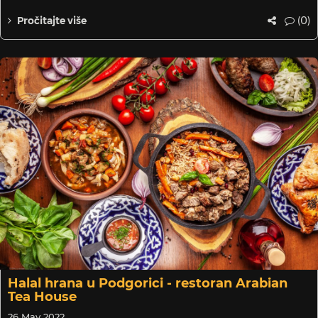
(0)
Pročitajte više
Halal hrana u Podgorici - restoran Arabian
Tea House
26 May 2022