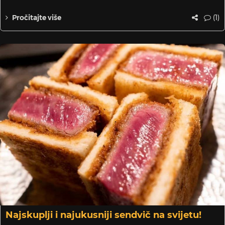
(1)
Pročitajte više
Najskuplji i najukusniji sendvič na svijetu!