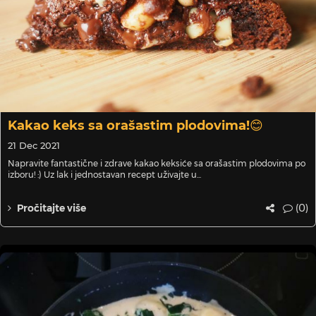
Kakao keks sa orašastim plodovima!😊
21 Dec 2021
Napravite fantastične i zdrave kakao keksiće sa orašastim plodovima po
izboru! :) Uz lak i jednostavan recept uživajte u...
(0)
Pročitajte više