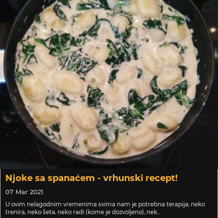
Njoke sa spanaćem - vrhunski recept!
07 Mar 2021
U ovim nelagodnim vremenima svima nam je potrebna terapija; neko
trenira, neko šeta, neko radi (kome je dozvoljeno), nek...