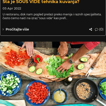
Šta je SOUS VIDE tehnika kuvanja?
05 Apr 2022
U restoranu, dok nam pogled prelazi preko menija i raznih specijaliteta,
često ćemo naići na izraz "sous vide" kao prefi...
(0)
Pročitajte više