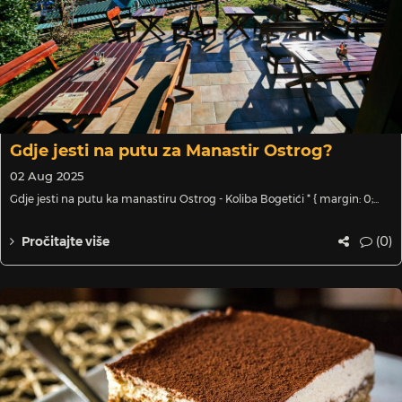
Gdje jesti na putu za Manastir Ostrog?
02 Aug 2025
Gdje jesti na putu ka manastiru Ostrog - Koliba Bogetići * { margin: 0;...
(0)
Pročitajte više