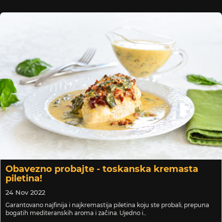
Obavezno probajte - toskanska kremasta
piletina!
24 Nov 2022
Garantovano najfinija i najkremastija piletina koju ste probali, prepuna
bogatih mediteranskih aroma i začina. Ujedno i...