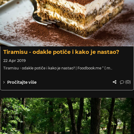
Tiramisu - odakle potiče i kako je nastao?
22 Apr 2019
Tiramisu - odakle potiče i kako je nastao? | Foodbook.me * { m...
(0)
Pročitajte više