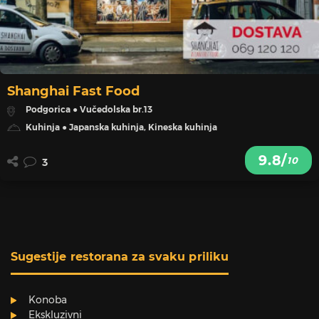
Shanghai Fast Food
Podgorica ● Vučedolska br.13
Kuhinja ● Japanska kuhinja, Kineska kuhinja
9.8/
10
3
Sugestije restorana za svaku priliku
Konoba
Ekskluzivni