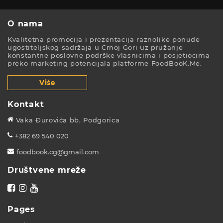
O nama
Kvalitetna promocija i prezentacija raznolike ponude
ugostiteljskog sadržaja u Crnoj Gori uz pružanje
konstantne poslovne podrške vlasnicima i posjetiocima
preko marketing potencijala platforme FoodBooK.Me.
Više
Kontakt
Vaka Đurovića bb, Podgorica
+382 69 540 020
foodbook.cg@gmail.com
Društvene mreže
Pages