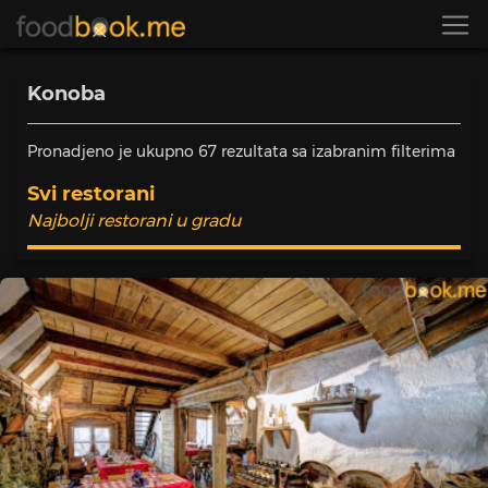
Konoba
Pronadjeno je ukupno
67
rezultata sa izabranim filterima
Svi restorani
Najbolji restorani u gradu