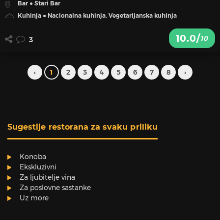
Bar ● Stari Bar
Kuhinja ● Nacionalna kuhinja, Vegetarijanska kuhinja
10.0/
10
3
‹
1
2
3
4
5
6
7
8
›
Sugestije restorana za svaku priliku
Konoba
Ekskluzivni
Za ljubitelje vina
Za poslovne sastanke
Uz more