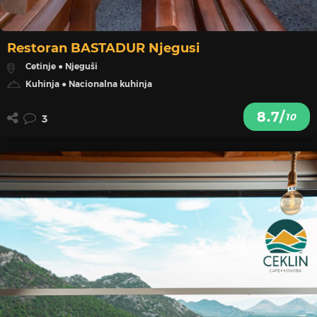
Restoran BASTADUR Njegusi
Cetinje ● Njeguši
Kuhinja ● Nacionalna kuhinja
8.7/
10
3