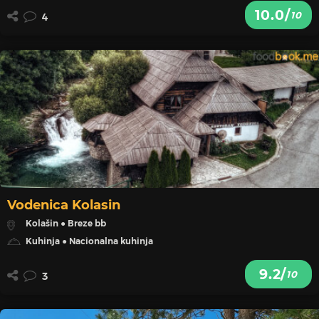
10.0/
10
4
Vodenica Kolasin
Kolašin ● Breze bb
Kuhinja ● Nacionalna kuhinja
9.2/
10
3