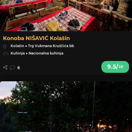
Konoba NIŠAVIĆ Kolašin
Kolašin ● Trg Vukmana Kruščića bb
Kuhinja ● Nacionalna kuhinja
9.5/
10
6