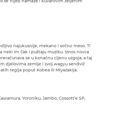
to se hljeb namaže i kuvarovim željenim
edljivo najukusnije, mekano i sočno meso. Ti
a neki im čak i puštaju muziku. Iznos novca
 preračunava se u konačnu cijenu uzgoja, a taj
im djelovima zemlje i svoj wagyu sendvič
ih regija poput Kobea ili Miyazakija.
awamura, Yoroniku, Jambo, Cossott’e SP,