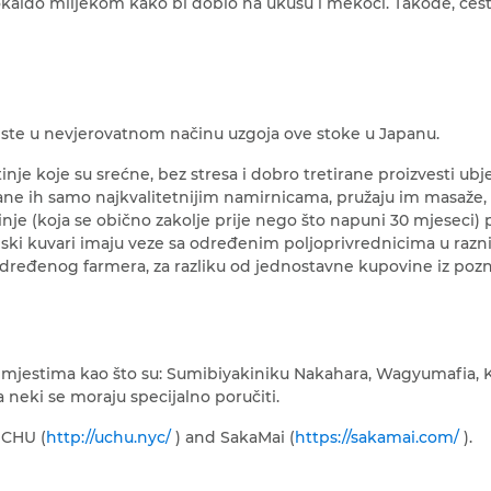
hokaido mlijekom kako bi dobio na ukusu i mekoći. Takođe, čes
este u nevjerovatnom načinu uzgoja ove stoke u Japanu.
nje koje su srećne, bez stresa i dobro tretirane proizvesti ubj
ne ih samo najkvalitetnijim namirnicama, pružaju im masaže, 
tinje (koja se obično zakolje prije nego što napuni 30 mjeseci)
nski kuvari imaju veze sa određenim poljoprivrednicima u razn
ređenog farmera, za razliku od jednostavne kupovine iz poznat
jestima kao što su: Sumibiyakiniku Nakahara, Wagyumafia, K
 neki se moraju specijalno poručiti.
UCHU (
http://uchu.nyc/
) and SakaMai (
https://sakamai.com/
).