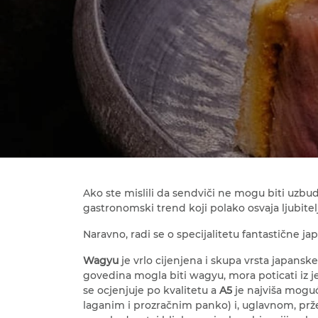
Ako ste mislili da sendviči ne mogu biti uzbu
gastronomski trend koji polako osvaja ljubitel
Naravno, radi se o specijalitetu fantastične j
Wagyu
je vrlo cijenjena i skupa vrsta japa
govedina mogla biti wagyu, mora poticati iz j
se ocjenjuje po kvalitetu a
A5
je najviša mogu
laganim i prozračnim panko) i, uglavnom, pr