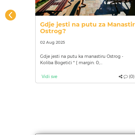
a i
Gdje jesti na putu za Manastir
Ostrog?
02 Aug 2025
viski, ali
Gdje jesti na putu ka manastiru Ostrog -
 pijete
Koliba Bogetići * { margin: 0;...
Vidi sve
(0)
(0)