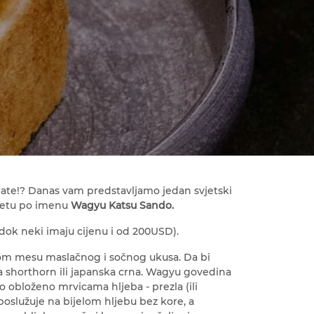
arate!? Danas vam predstavljamo jedan svjetski
vijetu po imenu
Wagyu Katsu Sando.
dok neki imaju cijenu i od 200USD).
nom mesu maslačnog i sočnog ukusa. Da bi
ka shorthorn ili japanska crna. Wagyu govedina
no obloženo mrvicama hljeba - prezla (ili
poslužuje na bijelom hljebu bez kore, a