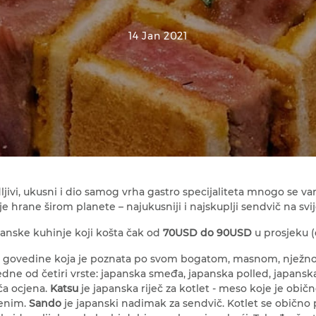
14 Jan 2021
dljivi, ukusni i dio samog vrha gastro specijaliteta mnogo se v
je hrane širom planete – najukusniji i najskuplji sendvič na s
apanske kuhinje koji košta čak od
70USD do 90USD
u prosjeku (
nske govedine koja je poznata po svom bogatom, masnom, njež
edne od četiri vrste: japanska smeđa, japanska polled, japans
ća ocjena.
Katsu
je japanska riječ za kotlet - meso koje je obič
ženim.
Sando
je japanski nadimak za sendvič. Kotlet se obično 