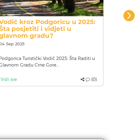
Vodič kroz Podgoricu u 2025:
Najbol
Šta posjetiti i vidjeti u
gradu
glavnom gradu?
04 Sep 2025
17 Jan 202
Podgorica Turistički Vodič 2025: Šta Raditi u
Najbolji r
Glavnom Gradu Crne Gore...
Foodbook.
Vidi sve
(0)
Vidi sve