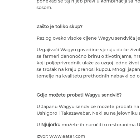
ponekad se taj hljeb pravi u kombinaciji sa 
sosom.
Zašto je toliko skup?
Razlog ovako visoke cijene Wagyu sendviča j
Uzgajivači Wagyu govedine vjeruju da će životi
se farmeri danonoćno brinu o životinjama, hra
koji poljoprivrednik ulaže za uzgoj jedne živo
se trošak na kraju prenosi kupcu. Mnogi japa
temelje na kvalitetu prethodnih nabavki od od
Gdje možete probati Wagyu sendvič?
U Japanu Wagyu sendviče možete probati na m
Ushigoro i Takazawabar. Neki su na jelovniku a
U
Njujorku
možete ih naručiti u restoranima 
Izvor: www.eater.com