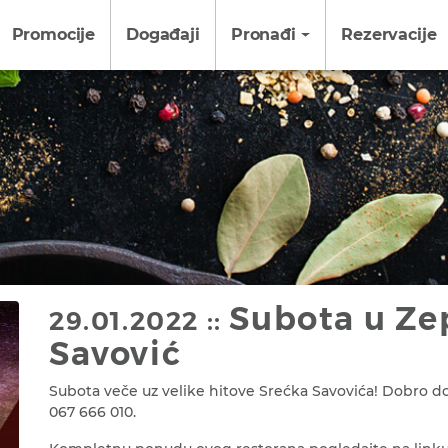
Promocije
Događaji
Pronađi
Rezervacije
Subota u Ze
29.01.2022 ::
Savović
Subota veče uz velike hitove Srećka Savovića! Dobro do
067 666 010.