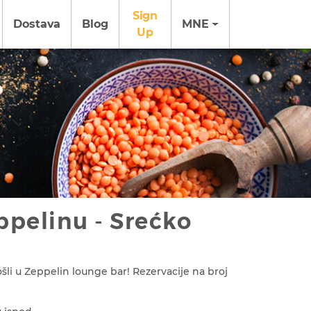
Sign
Dostava
Blog
MNE
Up
ppelinu - Srećko
šli u Zeppelin lounge bar! Rezervacije na broj