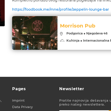
Kompletnu ponudu ovog restorana pogledajte na linku
https://foodbook.me/mne/profile/zeppelin-lounge-bar
Morrison Pub
Podgorica ● Njegoševa 46
Kuhinja ● Internacionalna 
Pages
Newsletter
,
Imprint
Pratite najnovija dešavanja 
preko našeg newslettera.
Data Privacy