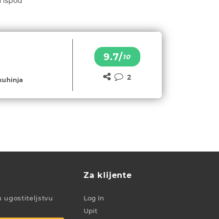
 ispod
9.7/
10
2
kuhinja
Za klijente
u ugostiteljstvu
Log In
Upit