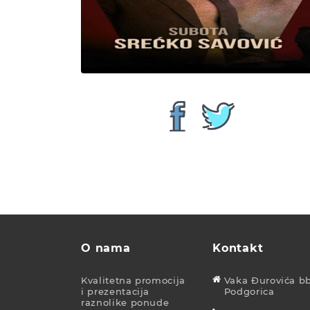
O nama
Kontakt
Kvalitetna promocija
Vaka Đurovića bb
i prezentacija
Podgorica
raznolike ponude