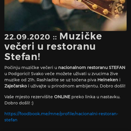
Muzičke
22.09.2020 ::
večeri u restoranu
Stefan!
Počinju muzičke večeri u
nacionalnom restoranu STEFAN
u Podgorici! Svako veče možete uživati u zvucima žive
muzike od 21h. Rashladite se uz točena piva
Heineken
i
Zaječarsko
i uživajte u prirodnom ambijentu. Dobro došli!
Vaše mjesto rezervišite
ONLINE
preko linka u nastavku.
Dobro došli! :)
https://foodbook.me/mne/profile/nacionalni-restoran-
stefan