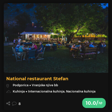
National restaurant Stefan
Podgorica ● Vranjske njive bb
Kuhinja ● Internacionalna kuhinja, Nacionalna kuhinja
10.0/
10
8