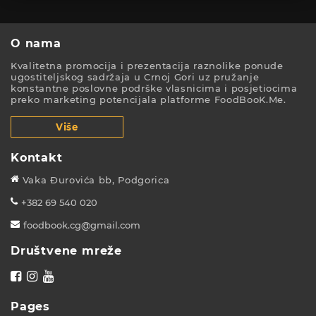
O nama
Kvalitetna promocija i prezentacija raznolike ponude
ugostiteljskog sadržaja u Crnoj Gori uz pružanje
konstantne poslovne podrške vlasnicima i posjetiocima
preko marketing potencijala platforme FoodBooK.Me.
Više
Kontakt
Vaka Đurovića bb, Podgorica
+382 69 540 020
foodbook.cg@gmail.com
Društvene mreže
Pages