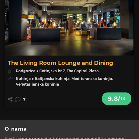
The Living Room Lounge and Dining
Podgorica ● Cetinjska br.7, The Capital Plaza
Kuhinja ● Italijanska kuhinja, Mediteranska kuhinja,
Vegetarijanska kuhinja
9.8/
10
7
O nama
Kvalitetna promocija i prezentacija raznolike ponude