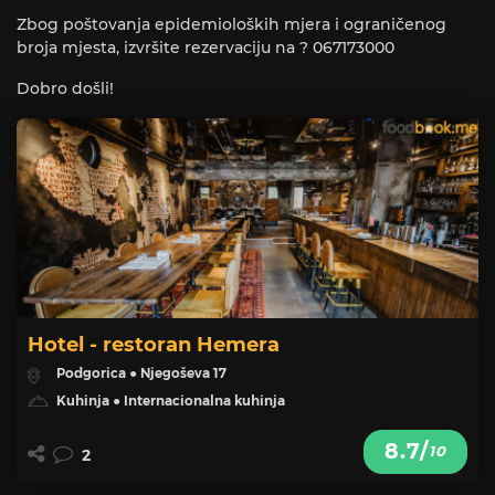
Zbog poštovanja epidemioloških mjera i ograničenog
broja mjesta, izvršite rezervaciju na ? 067173000
Dobro došli!
Hotel - restoran Hemera
Podgorica ● Njegoševa 17
Kuhinja ● Internacionalna kuhinja
8.7/
10
2