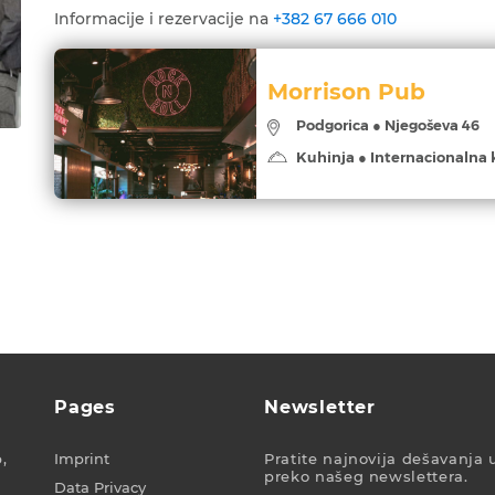
Informacije i rezervacije na
+382 67 666 010
Morrison Pub
Podgorica ● Njegoševa 46
Kuhinja ● Internacionalna 
Pages
Newsletter
,
Imprint
Pratite najnovija dešavanja 
preko našeg newslettera.
Data Privacy