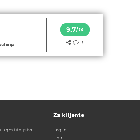
9.7/
10
2
kuhinja
Za klijente
u ugostiteljstvu
Log In
Upit