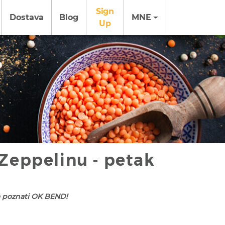
Sign
Dostava
Blog
MNE
Up
Zeppelinu - petak
o poznati OK BEND!