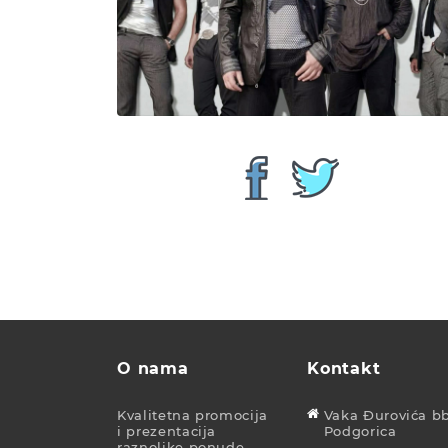
O nama
Kontakt
Kvalitetna promocija
Vaka Đurovića bb
i prezentacija
Podgorica
raznolike ponude