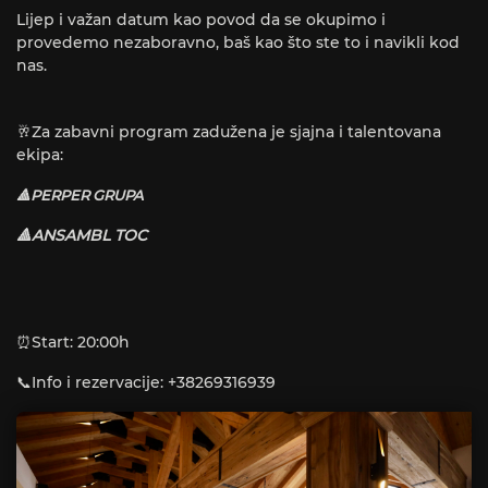
Lijep i važan datum kao povod da se okupimo i
provedemo nezaboravno, baš kao što ste to i navikli kod
nas.
🥂Za zabavni program zadužena je sjajna i talentovana
ekipa:
🔺️PERPER GRUPA
🔺️ANSAMBL TOC
⏰️Start: 20:00h
📞Info i rezervacije: +38269316939