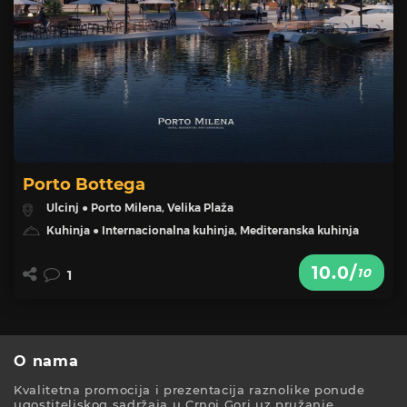
Porto Bottega
Ulcinj ● Porto Milena, Velika Plaža
Kuhinja ● Internacionalna kuhinja, Mediteranska kuhinja
10.0/
10
1
O nama
Kvalitetna promocija i prezentacija raznolike ponude
ugostiteljskog sadržaja u Crnoj Gori uz pružanje