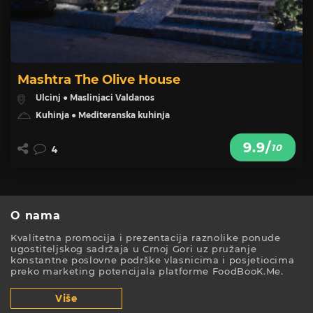
Mashtra The Olive House
Ulcinj ● Maslinjaci Valdanos
Kuhinja ● Mediteranska kuhinja
9.9/
10
4
O nama
Kvalitetna promocija i prezentacija raznolike ponude
ugostiteljskog sadržaja u Crnoj Gori uz pružanje
konstantne poslovne podrške vlasnicima i posjetiocima
preko marketing potencijala platforme FoodBooK.Me.
Više