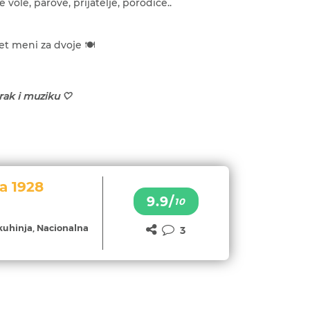
e vole, parove, prijatelje, porodice..
t meni za dvoje 🍽️
rak i muziku 🤍
a 1928
9.9/
10
kuhinja, Nacionalna
3