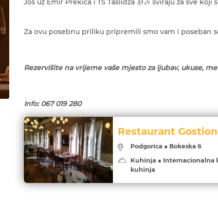
Još uz Emir Prekica i TS Taslidža 🎻🎶 sviraju za sve koji s
Za ovu posebnu priliku pripremili smo vam i poseban se
Rezervišite na vrijeme vaše mjesto za ljubav, ukuse, me
Info: 067 019 280
Restaurant Gostion
Podgorica ● Bokeska 6
Kuhinja ● Internacionalna 
kuhinja