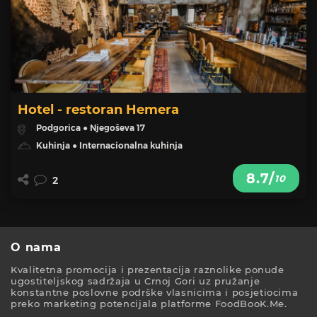
Hotel - restoran Hemera
Podgorica ● Njegoševa 17
Kuhinja ● Internacionalna kuhinja
8.7/
10
2
O nama
Kvalitetna promocija i prezentacija raznolike ponude
ugostiteljskog sadržaja u Crnoj Gori uz pružanje
konstantne poslovne podrške vlasnicima i posjetiocima
preko marketing potencijala platforme FoodBooK.Me.