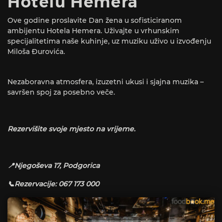
Hotelu Hemera
Ove godine proslavite Dan žena u sofisticiranom
ambijentu Hotela Hemera. Uživajte u vrhunskim
specijalitetima naše kuhinje, uz muziku uživo u izvođenju
Miloša Đurovića.
Nezaboravna atmosfera, izuzetni ukusi i sjajna muzika –
savršen spoj za posebno veče.
Rezervišite svoje mjesto na vrijeme.
📍Njegoševa 17, Podgorica
📞Rezervacije: 067 173 000