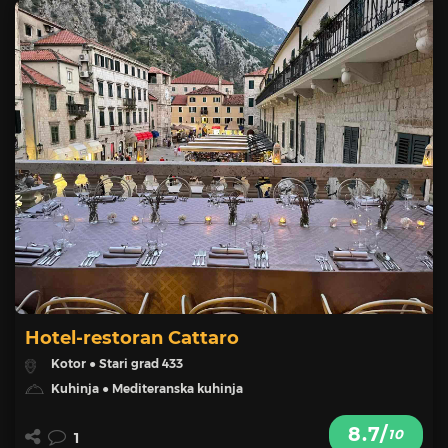
Hotel-restoran Cattaro
Kotor ● Stari grad 433
Kuhinja ● Mediteranska kuhinja
8.7/
10
1