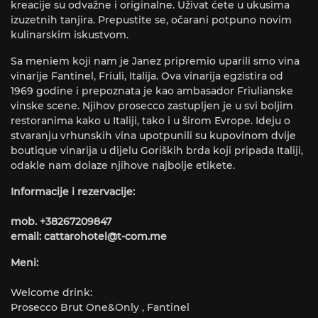
kreacije su odvažne i originalne. Uživat ćete u ukusima
izuzetnih tanjira. Prepustite se, očarani potpuno novim
kulinarskim iskustvom.
Sa meniem koji nam je Janez pripremio uparili smo vina
vinarije Fantinel, Friuli, Italija. Ova vinarija egzistira od
1969 godine i prepoznata je kao ambasador Friulianske
vinske scene. Njihov prosecco zastupljen je u svi boljim
restoranima kako u Italiji, tako i u širom Evrope. Ideju o
stvaranju vrhunskih vina upotpunili su kupovinom dvije
boutique vinarija u dijelu Goriških brda koji pripada Italiji,
odakle nam dolaze njihove najbolje etikete.
Informacije i rezervacije:
mob. +38267209847
email:
cattarohotel@t-com.me
Meni:
Welcome drink:
Prosecco Brut One&Only , Fantinel