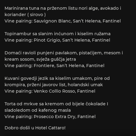
Marinirana tuna na prženom listu nori alge, avokado i
koriander ( sirovo )
Vine pairing: Sauvignon Blanc, San’t Helena, Fantinel
Topinambur sa slanim inćunom i kiselim ružama
Vine pairing: Pinot Grigio, San’t Helena, Fantinel
Domaći ravioli punjeni pavlakom, pistaćijem, mesom i
kream sosom, svježa guščja jetra
Vine pairing: Frontiere, San’t Helena, Fantinel
Kuvani govedji jezik sa kiselim umakom, pire od
krompira, prženi javorov list, holandski umak
Vine pairing: Venko Collio Rosso, Fantinel
Torta od mrkve sa kremom od bijele čokolade I
sladoledom od kafenog masla
Vine pairing: Prosecco Extra Dry, Fantinel
Dobro došli u Hotel Cattaro!