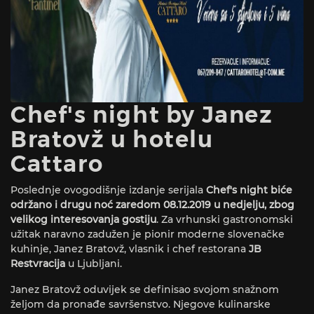
Chef's night by Janez
Bratovž u hotelu
Cattaro
Poslednje ovogodišnje izdanje serijala
Chef's night biće
održano i drugu noć zaredom 08.12.2019 u nedjelju, zbog
velikog interesovanja gostiju
. Za vrhunski gastronomski
užitak naravno zadužen je pionir moderne slovenačke
kuhinje, Janez Bratovž, vlasnik i chef restorana
JB
Restvracija
u Ljubljani.
Janez Bratovž oduvijek se definisao svojom snažnom
željom da pronađe savršenstvo. Njegove kulinarske