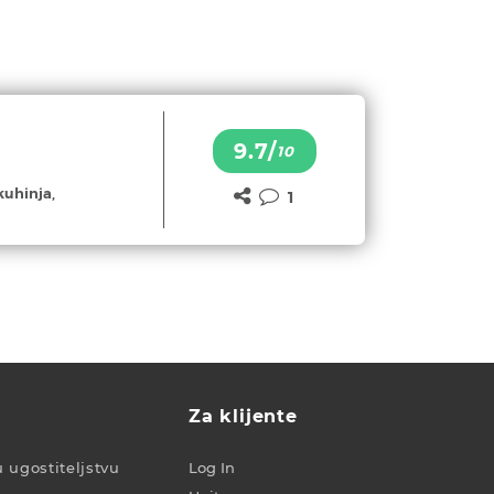
9.7/
10
kuhinja,
1
Za klijente
u ugostiteljstvu
Log In