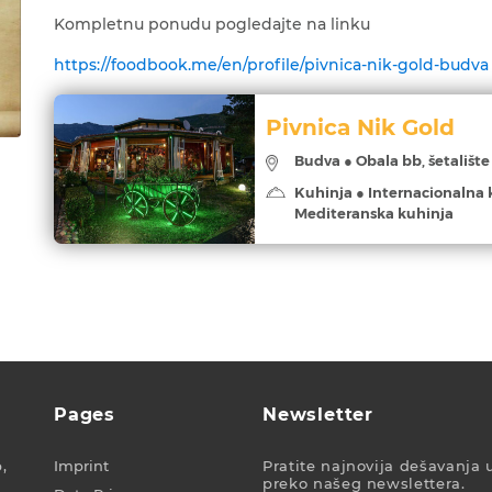
Kompletnu ponudu pogledajte na linku
https://foodbook.me/en/profile/pivnica-nik-gold-budva
Pivnica Nik Gold
Budva ● Obala bb, šetalište
Kuhinja ● Internacionalna 
Mediteranska kuhinja
Pages
Newsletter
,
Imprint
Pratite najnovija dešavanja 
preko našeg newslettera.