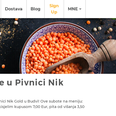
Sign
Dostava
Blog
MNE
Up
e u Pivnici Nik
ici Nik Gold u Budvi! Ove subote na meniju:
isjelim kupusom 7,00 Eur, pita od višanja 3,50