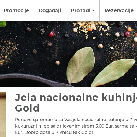
Promocije
Događaji
Pronađi
Rezervacije
Jela nacionalne kuhinj
Gold
Ponovo spremamo za Vas jela nacionalne kuhinje u Pivn
kukuruzni hljeb sa grilovanim sirom 5,00 Eur, sarma sa k
Eur. Dobro došli u Pivnicu Nik Gold!