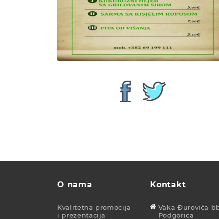
O nama
Kontakt
Kvalitetna promocija
Vaka Đurovića bb
i prezentacija
Podgorica