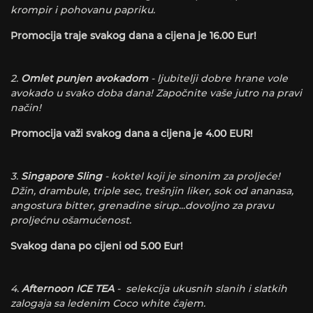
krompir i pohovanu papriku.
Promocija traje svakog dana a cijena je 16.00 Eur!
2.
Omlet punjen avokadom
- ljubitelji dobre hrane vole
avokado u svako doba dana! Započnite vaše jutro na pravi
način!
Promocija važi svakog dana a cijena je 4.00 EUR!
3.
Singapore Sling
- koktel koji je sinonim za proljeće!
Džin, drambule, triple sec, trešnjin liker, sok od ananasa,
angostura bitter, grenadine sirup...dovoljno za pravu
proljećnu ošamućenost.
Svakog dana po cijeni od 5.00 Eur!
4.
Afternoon ICE TEA
- selekcija ukusnih slanih i slatkih
zalogaja sa ledenim Coco white čajem.