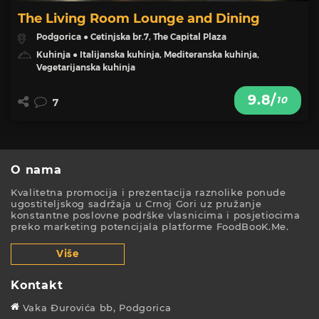
The Living Room Lounge and Dining
Podgorica ● Cetinjska br.7, The Capital Plaza
Kuhinja ● Italijanska kuhinja, Mediteranska kuhinja,
Vegetarijanska kuhinja
9.8/
10
7
O nama
Kvalitetna promocija i prezentacija raznolike ponude
ugostiteljskog sadržaja u Crnoj Gori uz pružanje
konstantne poslovne podrške vlasnicima i posjetiocima
preko marketing potencijala platforme FoodBooK.Me.
Više
Kontakt
Vaka Đurovića bb, Podgorica