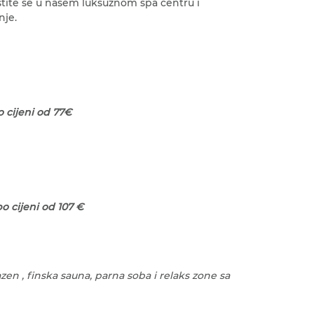
stite se u našem luksuznom spa centru i
nje.
 cijeni od 77€
 cijeni od 107 €
zen , finska sauna, parna soba i relaks zone sa