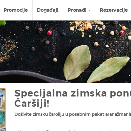
Promocije
Događaji
Pronađi
Rezervacije
Specijalna zimska pon
Čaršiji!
Doživite zimsku čaroliju u posebnim paket aranažmanima