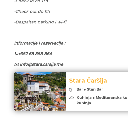
-Check in od 13h
-Check out do 11h
-Bespaltan parking i wi-fi
Informacije i rezervacije :
📞+382 68 888-864
✉️
info@stara.carsija.me
Stara Čaršija
Bar ● Stari Bar
Kuhinja ● Mediteranska ku
kuhinja