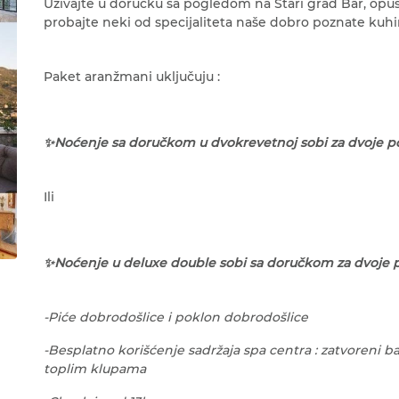
Uživajte u doručku sa pogledom na Stari grad Bar, opu
probajte neki od specijaliteta naše dobro poznate kuhi
Paket aranžmani uključuju :
✨Noćenje sa doručkom u dvokrevetnoj sobi za dvoje po
Ili
✨Noćenje u deluxe double sobi sa doručkom za dvoje po
-Piće dobrodošlice i poklon dobrodošlice
-Besplatno korišćenje sadržaja spa centra : zatvoreni ba
toplim klupama