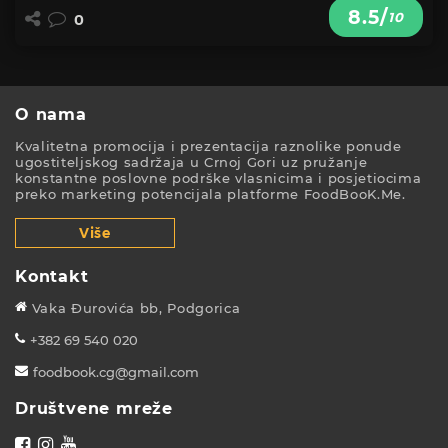
8.5/
10
0
O nama
Kvalitetna promocija i prezentacija raznolike ponude
ugostiteljskog sadržaja u Crnoj Gori uz pružanje
konstantne poslovne podrške vlasnicima i posjetiocima
preko marketing potencijala platforme FoodBooK.Me.
Više
Kontakt
Vaka Đurovića bb, Podgorica
+382 69 540 020
foodbook.cg@gmail.com
Društvene mreže