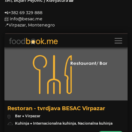
19h, Bojan Pejović | klavijatura 🎹
📲+382 69 329 888
📨
info@besac.me
📍Virpazar, Montenegro
Restoran - tvrdjava BESAC Virpazar
Bar ● Virpazar
Kuhinja ● Internacionalna kuhinja, Nacionalna kuhinja