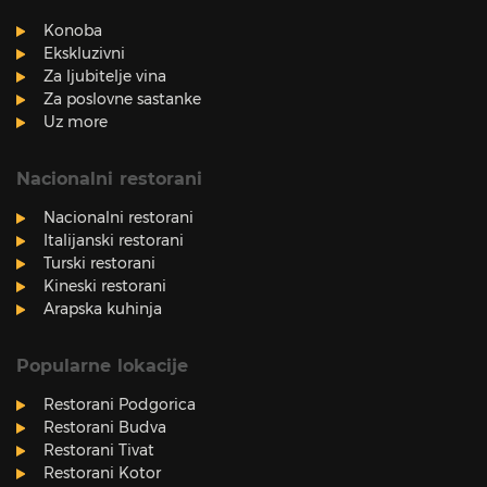
Konoba
Ekskluzivni
Za ljubitelje vina
Za poslovne sastanke
Uz more
Nacionalni restorani
Nacionalni restorani
Italijanski restorani
Turski restorani
Kineski restorani
Arapska kuhinja
Popularne lokacije
Restorani Podgorica
Restorani Budva
Restorani Tivat
Restorani Kotor