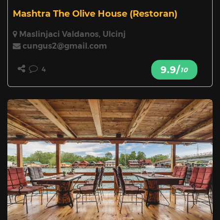
Mashtra The Olive House
(Restoran)
Maslinjaci Valdanos, Ulcinj
cungus2@gmail.com
9.9/
4
10