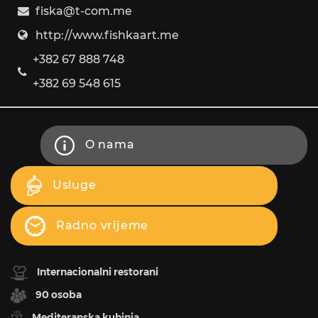
fiska@t-com.me
http://www.fishkaart.me
+382 67 888 748
+382 69 548 615
O nama
Usluge
Radno vrijeme
Internacionalni restorani
90 osoba
Mediteranska kuhinja