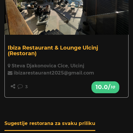
Ibiza Restaurant & Lounge Ulcinj
(Restoran)
Steva Djakonovica Cice, Ulcinj
ibizarestaurant2025@gmail.com
10.0/
3
10
Sugestije restorana za svaku priliku