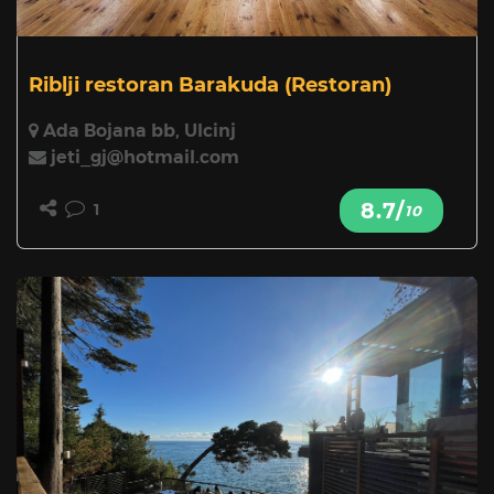
Riblji restoran Barakuda
(Restoran)
Ada Bojana bb, Ulcinj
jeti_gj@hotmail.com
8.7/
1
10