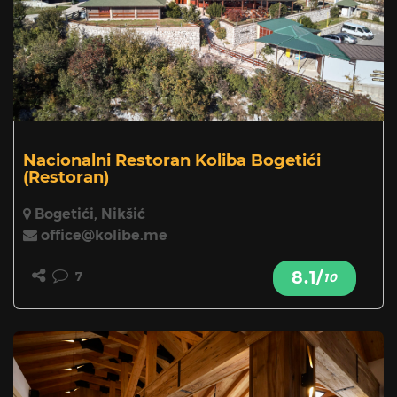
Nacionalni Restoran Koliba Bogetići
(Restoran)
Bogetići, Nikšić
office@kolibe.me
8.1/
7
10