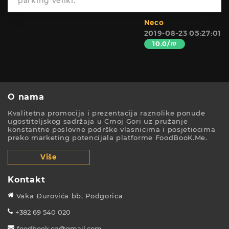
parking veliki.
Neco
2019-08-23 05:27:01
10.0/
10
O nama
Kvalitetna promocija i prezentacija raznolike ponude
ugostiteljskog sadržaja u Crnoj Gori uz pružanje
konstantne poslovne podrške vlasnicima i posjetiocima
preko marketing potencijala platforme FoodBooK.Me.
Više
Kontakt
Vaka Đurovića bb, Podgorica
+382 69 540 020
foodbook.cg@gmail.com