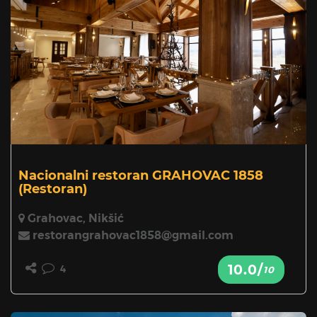
Nacionalni restoran GRAHOVAC 1858
(Restoran)
Grahovac, Nikšić
restorangrahovac1858@gmail.com
10.0/
4
10