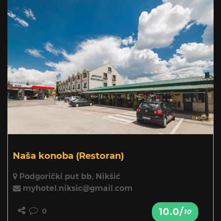
Naša konoba
(Restoran)
Podgorički put bb, Nikšić
myhotel.niksic@gmail.com
10.0/
0
10