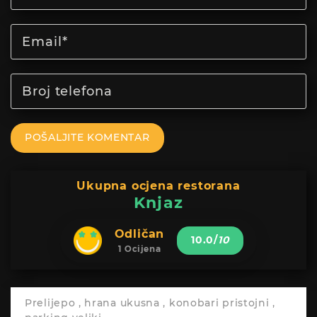
POŠALJITE KOMENTAR
Ukupna ocjena restorana
Knjaz
Odličan
10.0
/
10
1 Ocijena
Prelijepo , hrana ukusna , konobari pristojni ,