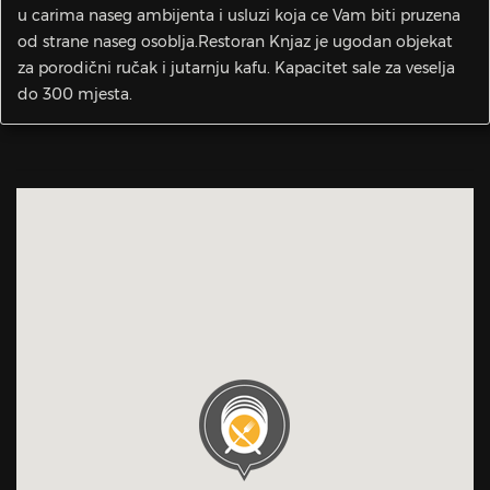
u carima naseg ambijenta i usluzi koja ce Vam biti pruzena
od strane naseg osoblja.Restoran Knjaz je ugodan objekat
za porodični ručak i jutarnju kafu. Kapacitet sale za veselja
do 300 mjesta.