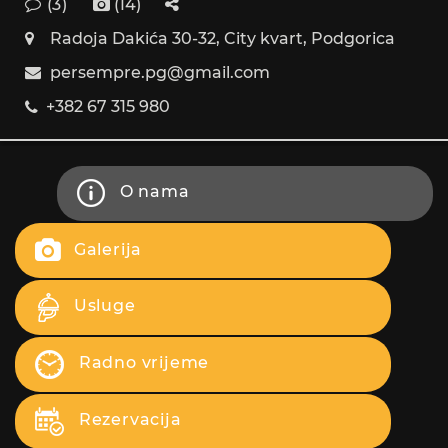
(3)
(14)
Radoja Dakića 30-32, City kvart, Podgorica
persempre.pg@gmail.com
+382 67 315 980
O nama
Galerija
Usluge
Radno vrijeme
Rezervacija