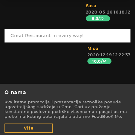
Sasa
2020-05-26 16:18:12
9.3/
10
Great Restaurant in every way!
Mico
2020-12-19 12:22:37
10.0/
10
O nama
Kvalitetna promocija i prezentacija raznolike ponude
ugostiteljskog sadržaja u Crnoj Gori uz pružanje
konstantne poslovne podrške vlasnicima i posjetiocima
preko marketing potencijala platforme FoodBooK.Me.
Više