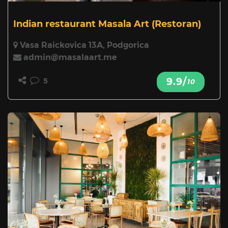
Indian restaurant Masala Art
(Restoran)
Vasa Raickovica 13A, Podgorica
admin@masalaart.me
9.9/
5
10