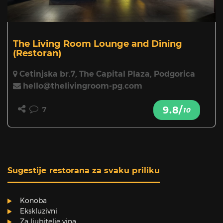
The Living Room Lounge and Dining
(Restoran)
Cetinjska br.7, The Capital Plaza, Podgorica
hello@thelivingroom-pg.com
9.8/
7
10
Sugestije restorana za svaku priliku
Konoba
Ekskluzivni
Za ljubitelje vina