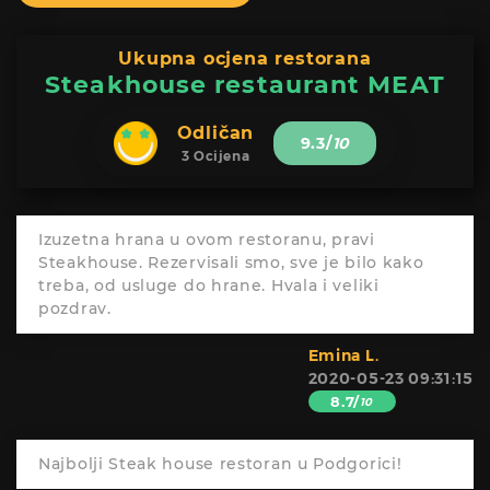
Ukupna ocjena restorana
Steakhouse restaurant MEAT
Odličan
9.3
/
10
3 Ocijena
Izuzetna hrana u ovom restoranu, pravi
Steakhouse. Rezervisali smo, sve je bilo kako
treba, od usluge do hrane. Hvala i veliki
pozdrav.
Emina L.
2020-05-23 09:31:15
8.7/
10
Najbolji Steak house restoran u Podgorici!