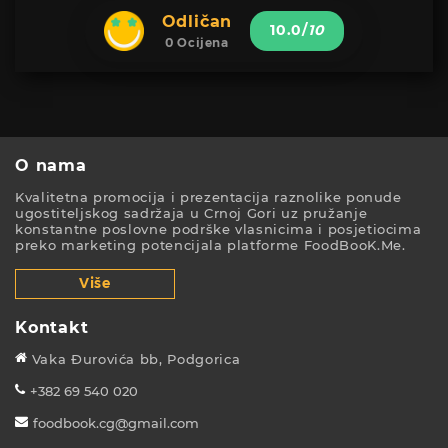
Odličan
10.0
/
10
0 Ocijena
O nama
Kvalitetna promocija i prezentacija raznolike ponude
ugostiteljskog sadržaja u Crnoj Gori uz pružanje
konstantne poslovne podrške vlasnicima i posjetiocima
preko marketing potencijala platforme FoodBooK.Me.
Više
Kontakt
Vaka Đurovića bb, Podgorica
+382 69 540 020
foodbook.cg@gmail.com