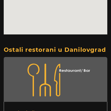
Ostali restorani u Danilovgrad