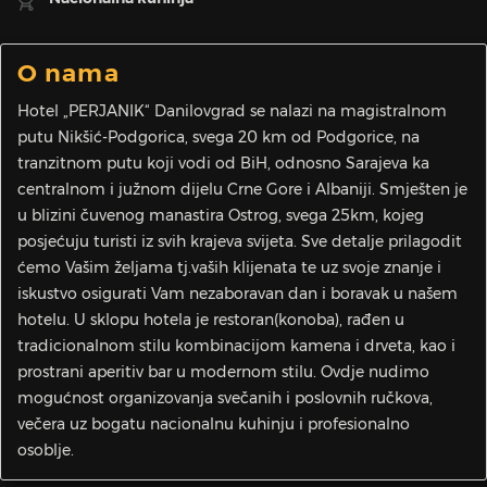
O nama
Hotel „PERJANIK“ Danilovgrad se nalazi na magistralnom
putu Nikšić-Podgorica, svega 20 km od Podgorice, na
tranzitnom putu koji vodi od BiH, odnosno Sarajeva ka
centralnom i južnom dijelu Crne Gore i Albaniji. Smješten je
u blizini čuvenog manastira Ostrog, svega 25km, kojeg
posjećuju turisti iz svih krajeva svijeta. Sve detalje prilagodit
ćemo Vašim željama tj.vaših klijenata te uz svoje znanje i
iskustvo osigurati Vam nezaboravan dan i boravak u našem
hotelu. U sklopu hotela je restoran(konoba), rađen u
tradicionalnom stilu kombinacijom kamena i drveta, kao i
prostrani aperitiv bar u modernom stilu. Ovdje nudimo
mogućnost organizovanja svečanih i poslovnih ručkova,
večera uz bogatu nacionalnu kuhinju i profesionalno
osoblje.