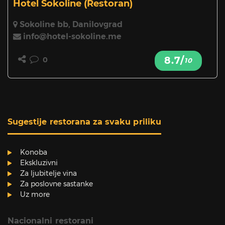
Hotel Sokoline
(Restoran)
Sokoline bb, Danilovgrad
info@hotel-sokoline.me
8.7/
0
10
Sugestije restorana za svaku priliku
Konoba
Ekskluzivni
Za ljubitelje vina
Za poslovne sastanke
Uz more
Nacionalni restorani