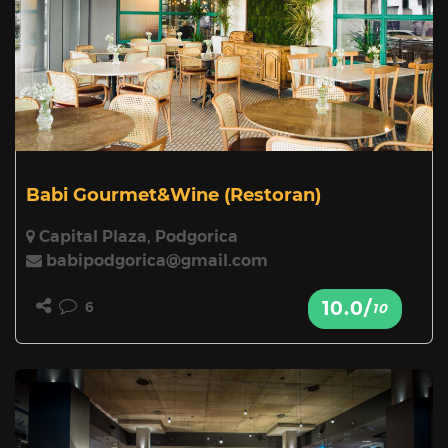
Babi Gourmet&Wine
(Restoran)
Capital Plaza, Podgorica
babipodgorica@gmail.com
10.0/
6
10