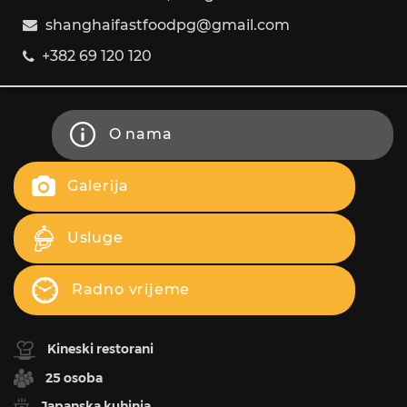
shanghaifastfoodpg@gmail.com
+382 69 120 120
O nama
Galerija
Usluge
Radno vrijeme
Kineski restorani
25 osoba
Japanska kuhinja