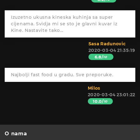
Izuzetno ukusna kineska kuhinja sa super
cijenama. Svidja mi se sto je glavni kuvar iz
Kine. Nastavite tako...
Sasa Radunovic
2020-03-04 21:35:19
6.8/
10
Najbolji fast food u gradu. Sve preporuke.
Milos
2020-03-04 23:01:22
10.0/
10
O nama