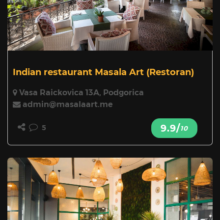
Indian restaurant Masala Art
(Restoran)
Vasa Raickovica 13A, Podgorica
admin@masalaart.me
9.9/
5
10