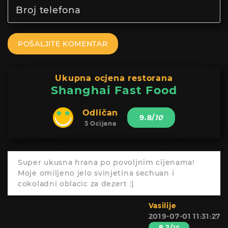
POŠALJITE KOMENTAR
Ukupna ocjena restorana
Shanghai Fast Food
Odličan
9.8
/
10
3 Ocijena
Super ukusna hrana po povoljnim cijenama!
Moje omiljeno jelo svinjetina sechuan i
cokoladni oblacic za dezert :)
Vasilije
2019-07-01 11:31:27
8.2/
10