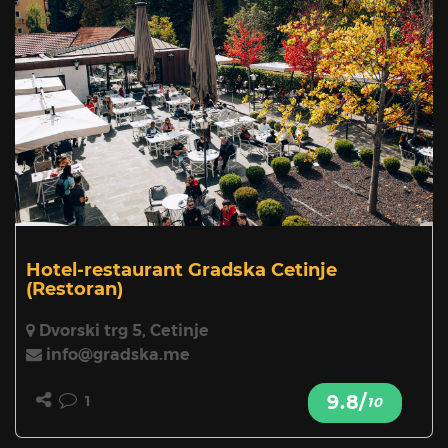
Hotel-restaurant Gradska Cetinje
(Restoran)
Dvorski trg 5, Cetinje
info@gradska.me
9.8/
1
10