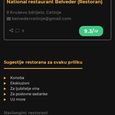
National restaurant Belveder
(Restoran)
Kruševo ždrijelo, Cetinje
belvedercetinje@gmail.com
9.3/
5
10
Sugestije restorana za svaku priliku
Konoba
Ekskluzivni
Za ljubitelje vina
Za poslovne sastanke
Uz more
Nacionalni restorani