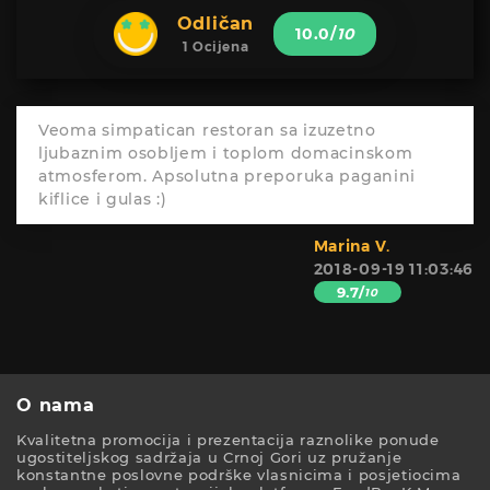
Odličan
10.0
/
10
1 Ocijena
Veoma simpatican restoran sa izuzetno
ljubaznim osobljem i toplom domacinskom
atmosferom. Apsolutna preporuka paganini
kiflice i gulas :)
Marina V.
2018-09-19 11:03:46
9.7/
10
O nama
Kvalitetna promocija i prezentacija raznolike ponude
ugostiteljskog sadržaja u Crnoj Gori uz pružanje
konstantne poslovne podrške vlasnicima i posjetiocima