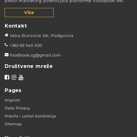
preko marketing potencijala platforme FoodBooK.Me.
Više
Kontakt
Vaka Đurovića bb, Podgorica
+382 69 540 020
foodbook.cg@gmail.com
Društvene mreže
Pages
Imprint
Data Privacy
Pravila i uslovi korišćenja
Sitemap