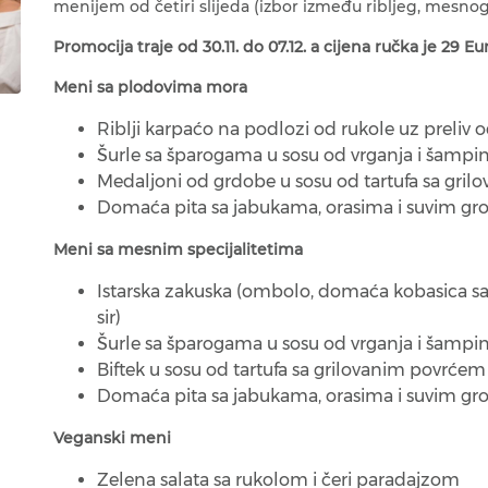
menijem od četiri slijeda (izbor između ribljeg, mesno
Promocija traje od 30.11. do 07.12. a cijena ručka je 29 Eu
Meni sa plodovima mora
Riblji karpaćo na podlozi od rukole uz preliv o
Šurle sa šparogama u sosu od vrganja i šampi
Medaljoni od grdobe u sosu od tartufa sa gri
Domaća pita sa jabukama, orasima i suvim g
Meni sa mesnim specijalitetima
Istarska zakuska (ombolo, domaća kobasica sa t
sir)
Šurle sa šparogama u sosu od vrganja i šampi
Biftek u sosu od tartufa sa grilovanim povrćem
Domaća pita sa jabukama, orasima i suvim g
Veganski meni
Zelena salata sa rukolom i čeri paradajzom