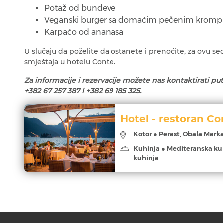
Potaž od bundeve
Veganski burger sa domaćim pečenim kromp
Karpaćo od ananasa
U slučaju da poželite da ostanete i prenoćite, za ovu s
smještaja u hotelu Conte.
Za informacije i rezervacije možete nas kontaktirati p
+382 67 257 387 i +382 69 185 325.
Hotel - restoran Co
Kotor ● Perast, Obala Mark
Kuhinja ● Mediteranska ku
kuhinja