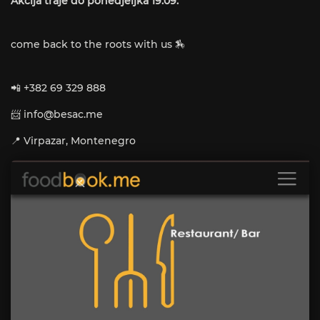
Akcija traje do ponedjeljka 19.09.
come back to the roots with us 🏇
📲 +382 69 329 888
📨
info@besac.me
📍 Virpazar, Montenegro