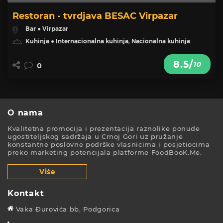
Restoran - tvrdjava BESAC Virpazar
Bar ● Virpazar
Kuhinja ● Internacionalna kuhinja, Nacionalna kuhinja
8.5/
10
0
O nama
Kvalitetna promocija i prezentacija raznolike ponude
ugostiteljskog sadržaja u Crnoj Gori uz pružanje
konstantne poslovne podrške vlasnicima i posjetiocima
preko marketing potencijala platforme FoodBooK.Me.
Više
Kontakt
Vaka Đurovića bb, Podgorica