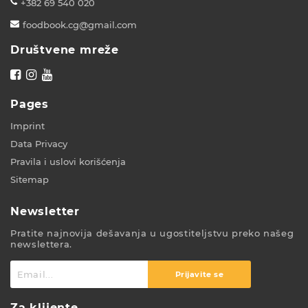
+382 69 540 020
foodbook.cg@gmail.com
Društvene mreže
Pages
Imprint
Data Privacy
Pravila i uslovi korišćenja
Sitemap
Newsletter
Pratite najnovija dešavanja u ugostiteljstvu preko našeg
newslettera.
Prijavite se
Za klijente