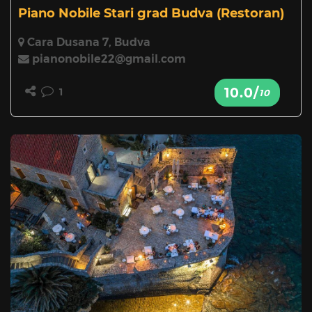
Piano Nobile Stari grad Budva
(Restoran)
Cara Dusana 7, Budva
pianonobile22@gmail.com
10.0/
1
10