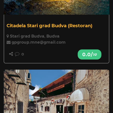
Citadela Stari grad Budva
(Restoran)
Stari grad Budva, Budva
gpgroup.mne@gmail.com
0.0/
0
10