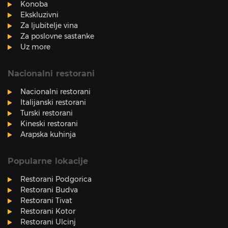
Konoba
Ekskluzivni
Za ljubitelje vina
Za poslovne sastanke
Uz more
Nacionalni restorani
Nacionalni restorani
Italijanski restorani
Turski restorani
Kineski restorani
Arapska kuhinja
Popularne lokacije
Restorani Podgorica
Restorani Budva
Restorani Tivat
Restorani Kotor
Restorani Ulcinj