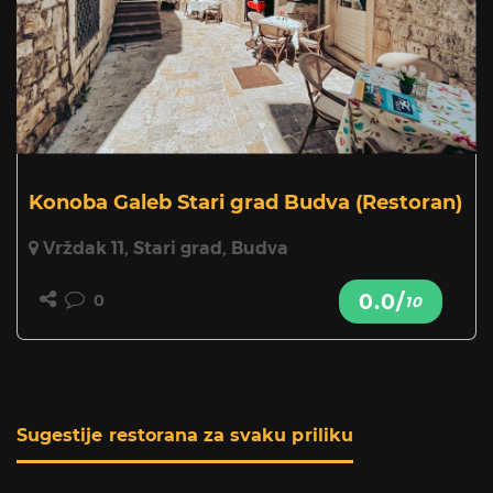
Konoba Galeb Stari grad Budva
(Restoran)
Vrždak 11, Stari grad, Budva
0.0/
0
10
Sugestije restorana za svaku priliku