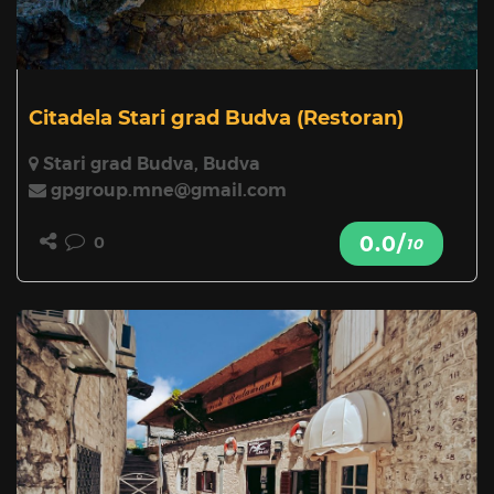
Citadela Stari grad Budva
(Restoran)
Stari grad Budva, Budva
gpgroup.mne@gmail.com
0.0/
0
10