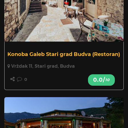
Konoba Galeb Stari grad Budva
(Restoran)
Vrždak 11, Stari grad, Budva
0.0/
0
10