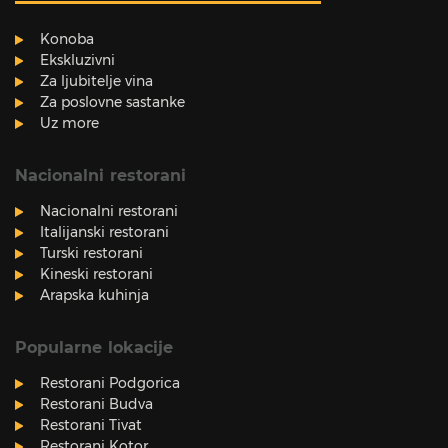
Konoba
Ekskluzivni
Za ljubitelje vina
Za poslovne sastanke
Uz more
Nacionalni restorani
Nacionalni restorani
Italijanski restorani
Turski restorani
Kineski restorani
Arapska kuhinja
Popularne lokacije
Restorani Podgorica
Restorani Budva
Restorani Tivat
Restorani Kotor