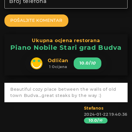
POŠALJITE KOMENTAR
Ukupna ocjena restorana
Piano Nobile Stari grad Budva
Odličan
10.0
/
10
1 Ocijena
Beautiful cozy place between the walls of old
town Budva...great steaks by the way :)
Stefanos
2024-01-22 19:40:36
10.0/
10