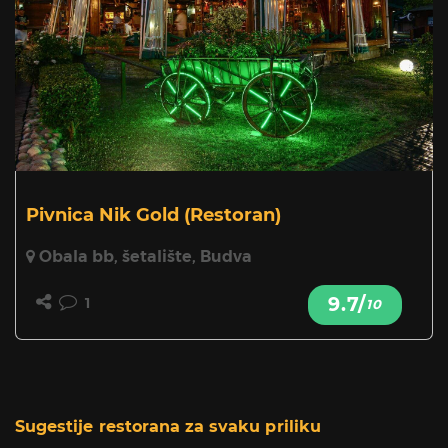
Pivnica Nik Gold
(Restoran)
Obala bb, šetalište, Budva
9.7/
1
10
Sugestije restorana za svaku priliku