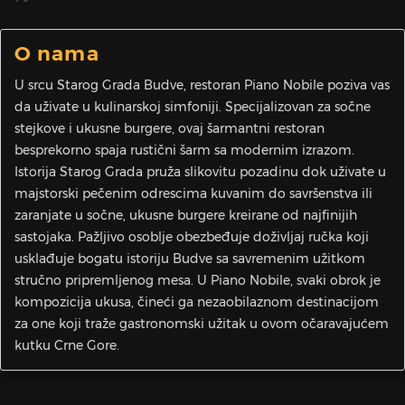
O nama
U srcu Starog Grada Budve, restoran Piano Nobile poziva vas
da uživate u kulinarskoj simfoniji. Specijalizovan za sočne
stejkove i ukusne burgere, ovaj šarmantni restoran
besprekorno spaja rustični šarm sa modernim izrazom.
Istorija Starog Grada pruža slikovitu pozadinu dok uživate u
majstorski pečenim odrescima kuvanim do savršenstva ili
zaranjate u sočne, ukusne burgere kreirane od najfinijih
sastojaka. Pažljivo osoblje obezbeđuje doživljaj ručka koji
usklađuje bogatu istoriju Budve sa savremenim užitkom
stručno pripremljenog mesa. U Piano Nobile, svaki obrok je
kompozicija ukusa, čineći ga nezaobilaznom destinacijom
za one koji traže gastronomski užitak u ovom očaravajućem
kutku Crne Gore.