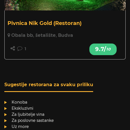
Pivnica Nik Gold
(Restoran)
Obala bb, šetalište, Budva
9.7/
1
10
Sugestije restorana za svaku priliku
Konoba
Ekskluzivni
Za ljubitelje vina
Za poslovne sastanke
Uz more