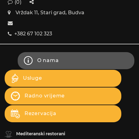
(0)
Vrždak 11, Stari grad, Budva
+382 67 102 323
O nama
Usluge
Radno vrijeme
Rezervacija
Mediteranski restorani