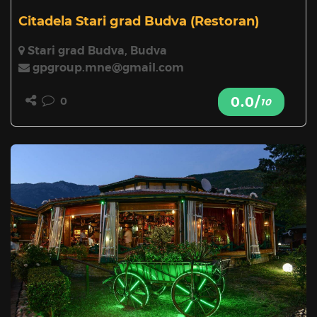
Citadela Stari grad Budva
(Restoran)
Stari grad Budva, Budva
gpgroup.mne@gmail.com
0.0/
0
10