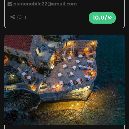
pianonobile22@gmail.com
10.0/
1
10