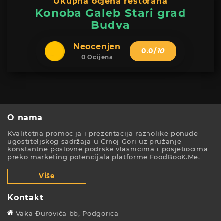
Ukupna ocjena restorana
Konoba Galeb Stari grad
Budva
Neocenjen
0.0
/
10
0 Ocijena
O nama
Kvalitetna promocija i prezentacija raznolike ponude
ugostiteljskog sadržaja u Crnoj Gori uz pružanje
konstantne poslovne podrške vlasnicima i posjetiocima
preko marketing potencijala platforme FoodBooK.Me.
Više
Kontakt
Vaka Đurovića bb, Podgorica