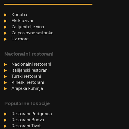
Konoba
Ekskluzivni
Za ljubitelje vina
Za poslovne sastanke
Uz more
Nacionalni restorani
Nacionalni restorani
Italijanski restorani
Turski restorani
Kineski restorani
Arapska kuhinja
Popularne lokacije
Restorani Podgorica
Restorani Budva
Restorani Tivat