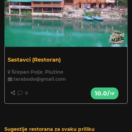
Sastavci
(Restoran)
Šćepan Polje, Plužine
tarabodo@gmail.com
10.0/
0
10
Sugestije restorana za svaku priliku