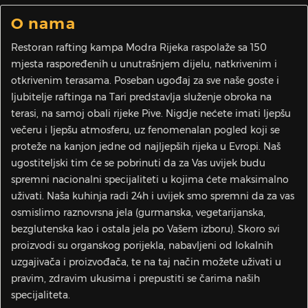
O nama
Restoran rafting kampa Modra Rijeka raspolaže sa 150
mjesta raspoređenih u unutrašnjem dijelu, natkrivenim i
otkrivenim terasama. Poseban ugođaj za sve naše goste i
ljubitelje raftinga na Tari predstavlja služenje obroka na
terasi, na samoj obali rijeke Pive. Nigdje nećete imati ljepšu
večeru i ljepšu atmosferu, uz fenomenalan pogled koji se
proteže na kanjon jedne od najljepših rijeka u Evropi. Naš
ugostiteljski tim će se pobrinuti da za Vas uvijek budu
spremni nacionalni specijaliteti u kojima ćete maksimalno
uživati. Naša kuhinja radi 24h i uvijek smo spremni da za vas
osmislimo raznovrsna jela (gurmanska, vegetarijanska,
bezglutenska kao i ostala jela po Vašem izboru). Skoro svi
proizvodi su organskog porijekla, nabavljeni od lokalnih
uzgajivača i proizvođača, te na taj način možete uživati u
pravim, zdravim ukusima i prepustiti se čarima naših
specijaliteta.