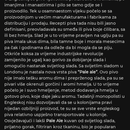
imanjima i manastirima i pilo se tamo gdje se i
proizvodilo. Tek u osamnaestom vijeku počelo se sa
proizvodnjom u većim manufakturama i fabrikama za
distribuciju i prodaju. Recepti piva tada nisu bili jasno
definisani, preovladavala su smeđa ili piva boje ćilibara, sa
ili bez hmelja. Slad je u to vrijeme pravljen na uglju pa su
piva imala ukus dima, bila tamne boje i morala mesecima
pa čak i godinama da odleže da bi mogla da se piju.
Otkriće koksa za vrijeme industrijske revolucije
zamijenilo je ugalj kao gorivo za dobijanje slada i
omogućio nastanak svijetlog slada. Sa svijetlim sladom u
Londonu je nastala nova vrsta piva
“Pale ale”
. Ovo pivo
nije imalo tešku aromu dima i preprženog slada, pa su se
pivari više okrenuli gorčini i aromi hmelja. U to vrijeme
počelo je i suvo hmeljenje, metod dodavanja hmelja u
gotovo pivo, koje daje jaku aromu. Tadašnji monopolisti u
Engleskoj nisu dozvoljavali da se u kolonijama pravi
nijedan ozbiljniji proizvod, te su se sve vrste engleskog
piva relativno uspješno transportovale u kolonije.
Osvježavajući i lakši
Pale Ale
kuvan od svijetlog slada,
prijatno gorak, filtriran kroz tkaninu, bio je popularan