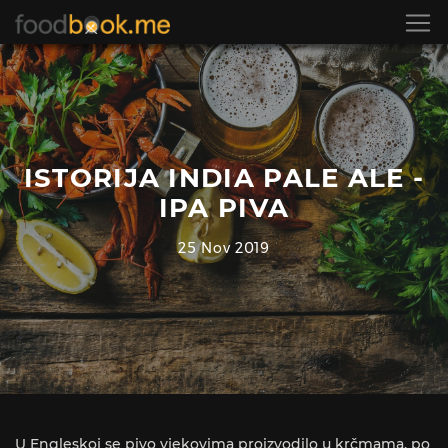
ISTORIJA INDIA PALE ALE -
IPA PIVA
25 Nov 2019
U Engleskoj se pivo vjekovima proizvodilo u krčmama, po