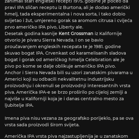
zanimali stari engleski recepti 1975. godine je počeo da
pravi IPA sličan receptu iz Burtona, ali je dodao američki
hmelj, tada eksperimentalna i nova sorta, i tako dobio
svijetao i žut, umjereno gorak sa aromom citrusa i cvijeća
prvo američko IPA pivo, Liberty ale.
Desetak godina kasnije
Kent Grossman
iz Kalifornije
otvorio je pivaru Sierra Nevada. I on se bavio
proučavanjem engleskih recepata te je 1981. godine
skuvao bogat IPA. Crvenkast od karamelisanih sladova
bogat i gorak od američkog hmelja Celebration ale je
pivo po kome se dalje oblikuje američko IPA pivo.
Anchor i Sierra Nevada bili su uzori zanatskim pivarama u
Americi koji su odbacili nekvalitetnu industrijsku
proizvodnju i okrenuli se proizvodnji interesantnih vrsta
piva. Američka IPA-e se brzo proširilo po cijeloj zemlji a
najviše u Kaliforniji koja je i danas centralno mesto za
ljubitelje IPA.
Imena piva nisu vezana za geografsko porijeklo, pa se ova
vrsta sada proizvodi širom svijeta.
Američka IPA vrsta piva najzastupljenija je u zanatskom