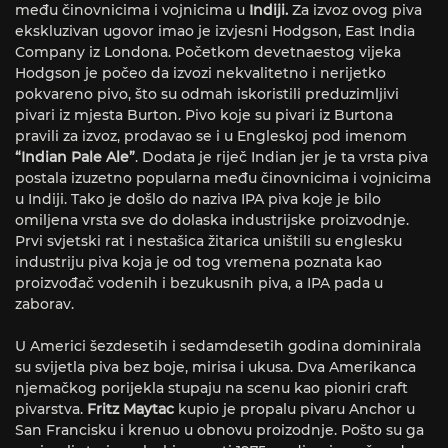
među činovnicima i vojnicima u
Indiji.
Za izvoz ovog piva
ekskluzivan ugovor imao je izvjesni Hodgson, East India
Company iz Londona. Početkom devetnaestog vijeka
Hodgson je počeo da izvozi nekvalitetno i nerijetko
pokvareno pivo, što su odmah iskoristili preduzimljivi
pivari iz mjesta Burton. Pivo koje su pivari iz Burtona
pravili za izvoz, prodavao se i u Engleskoj pod imenom
“Indian Pale Ale”
. Dodata je riječ Indian jer je ta vrsta piva
postala izuzetno popularna među činovnicima i vojnicima
u Indiji. Tako je došlo do naziva IPA piva koje je bilo
omiljena vrsta sve do dolaska industrijske proizvodnje.
Prvi svjetski rat i nestašica žitarica uništili su englesku
industriju piva koja je od tog vremena poznata kao
proizvođač vodenih i bezukusnih piva, a IPA pada u
zaborav.
U Americi šezdesetih i sedamdesetih godina dominirala
su svijetla piva bez boje, mirisa i ukusa. Dva Amerikanca
njemačkog porijekla stupaju na scenu kao pioniri craft
pivarstva.
Fritz Maytac
kupio je propalu pivaru Anchor u
San Francisku i krenuo u obnovu proizodnje. Pošto su ga