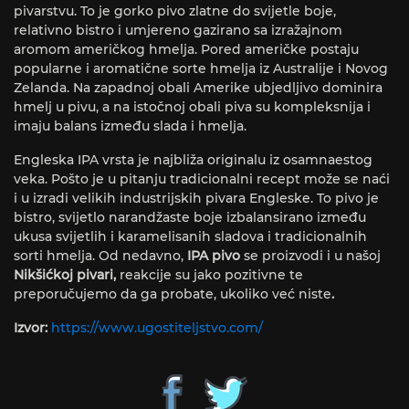
pivarstvu. To je gorko pivo zlatne do svijetle boje,
relativno bistro i umjereno gazirano sa izražajnom
aromom američkog hmelja. Pored američke postaju
popularne i aromatične sorte hmelja iz Australije i Novog
Zelanda. Na zapadnoj obali Amerike ubjedljivo dominira
hmelj u pivu, a na istočnoj obali piva su kompleksnija i
imaju balans između slada i hmelja.
Engleska IPA vrsta je najbliža originalu iz osamnaestog
veka. Pošto je u pitanju tradicionalni recept može se naći
i u izradi velikih industrijskih pivara Engleske. To pivo je
bistro, svijetlo narandžaste boje izbalansirano između
ukusa svijetlih i karamelisanih sladova i tradicionalnih
sorti hmelja. Od nedavno,
IPA pivo
se proizvodi i u našoj
Nikšićkoj pivari,
reakcije su jako pozitivne te
preporučujemo da ga probate, ukoliko već niste
.
Izvor:
https://www.ugostiteljstvo.com/